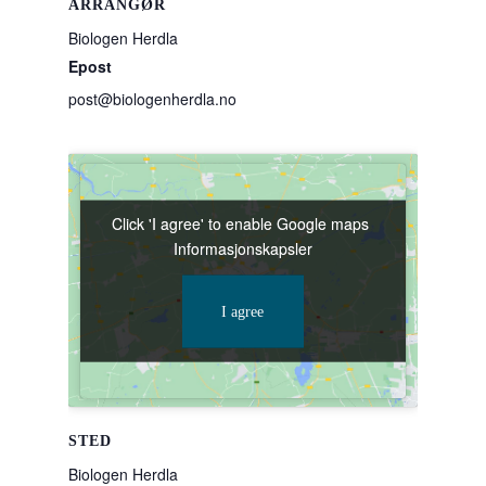
ARRANGØR
Biologen Herdla
Epost
post@biologenherdla.no
Click 'I agree' to enable Google maps
Click 'I agree' to enable Google maps
Informasjonskapsler
Informasjonskapsler
I agree
I agree
STED
Biologen Herdla