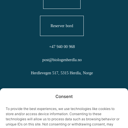
Reserver bord
+47 940 00 968
post@biologenherdla.no
Herdlevegen 517, 5315 Herdla, Norge
Ofte stilte spørsmål
Consent
Salgsbetingelser
To provide the best experiences, we use technologies like cookies to
store and/or access device information. Consenting to these
Informasjonskapsler
technologies will allow us to process data such as browsing behavior or
unique IDs on this site. Not consenting or withdrawing consent, may