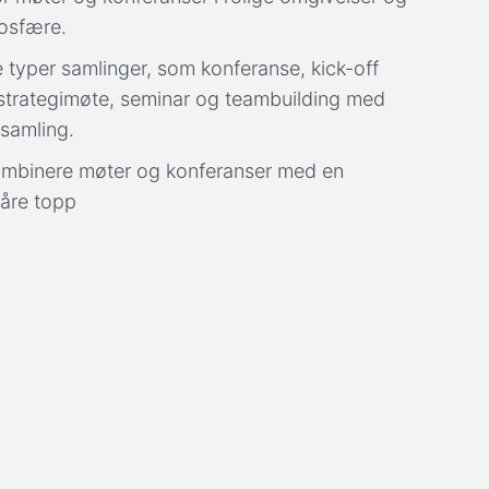
osfære.
alle typer samlinger, som konferanse, kick-off
 strategimøte, seminar og teambuilding med
samling.
kombinere møter og konferanser med en
våre topp