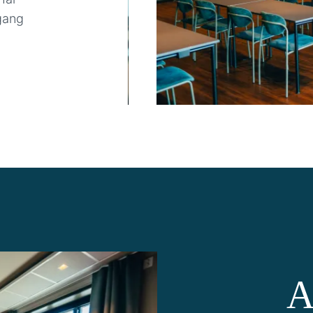
lgang
A