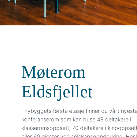
Møterom
Eldsfjellet
I nybyggets første etasje finner du vårt nyest
konferanserom som kan huse 48 deltakere i
klasseromsoppsett, 70 deltakere i kinooppset
eller 60 gjester ved selskapsoppdekking. Her 