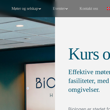
Møter og selskap
Eventer
Kontakt oss
Kurs o
Effektive møte
fasiliteter, me
omgivelser.
Biologen er stedet f