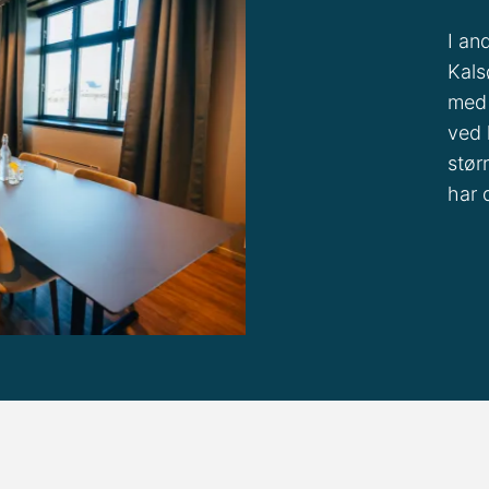
I an
Kals
med 
ved 
stør
har 