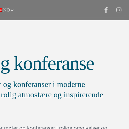
NO
g konferanse
r og konferanser i moderne
d rolig atmosfære og inspirerende
or møter og konferanser i rolige omgivelser og