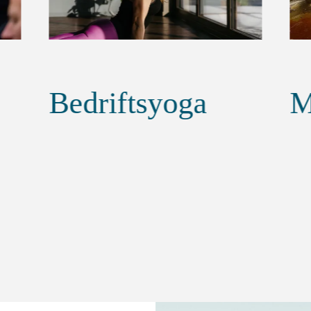
Mat & Prat
S