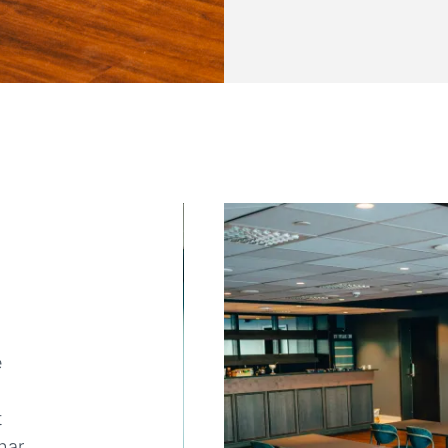
e
t
har