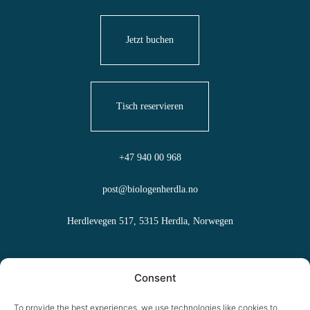
Jetzt buchen
Tisch reservieren
+47 940 00 968
post@biologenherdla.no
Herdlevegen 517, 5315 Herdla, Norwegen
Häufig gestellte Fragen
Consent
Allgemeine Geschäftsbedingungen
To provide the best experiences, we use technologies like cookies to