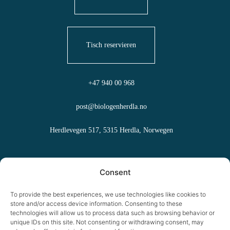
Tisch reservieren
+47 940 00 968
post@biologenherdla.no
Herdlevegen 517, 5315 Herdla, Norwegen
Häufig gestellte Fragen
Consent
Allgemeine Geschäftsbedingungen
To provide the best experiences, we use technologies like cookies to
store and/or access device information. Consenting to these
Informationen zu Cookies
technologies will allow us to process data such as browsing behavior or
unique IDs on this site. Not consenting or withdrawing consent, may