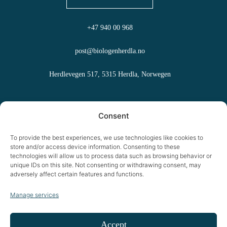
+47 940 00 968
post@biologenherdla.no
Herdlevegen 517, 5315 Herdla, Norwegen
Häufig gestellte Fragen
Consent
Allgemeine Geschäftsbedingungen
To provide the best experiences, we use technologies like cookies to
store and/or access device information. Consenting to these
Informationen zu Cookies
technologies will allow us to process data such as browsing behavior or
unique IDs on this site. Not consenting or withdrawing consent, may
adversely affect certain features and functions.
Datenschutzbestimmungen
Manage services
Accept