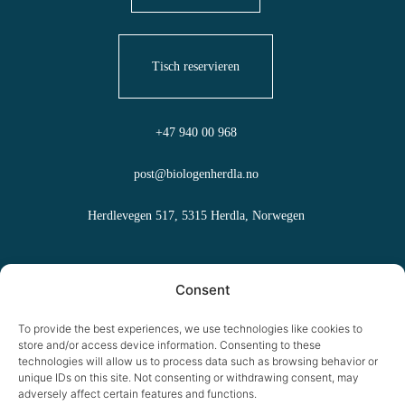
Tisch reservieren
+47 940 00 968
post@biologenherdla.no
Herdlevegen 517, 5315 Herdla, Norwegen
Häufig gestellte Fragen
Consent
Allgemeine Geschäftsbedingungen
To provide the best experiences, we use technologies like cookies to
store and/or access device information. Consenting to these
Informationen zu Cookies
technologies will allow us to process data such as browsing behavior or
unique IDs on this site. Not consenting or withdrawing consent, may
adversely affect certain features and functions.
Datenschutzbestimmungen